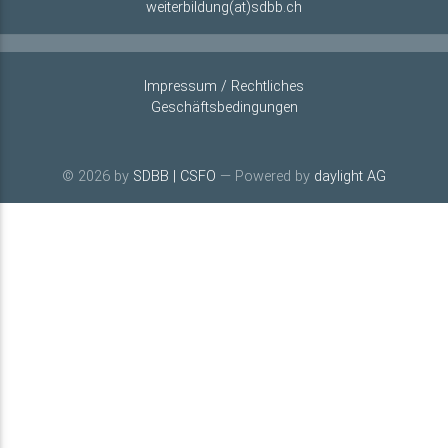
weiterbildung(at)sdbb.ch
Impressum / Rechtliches
Geschäftsbedingungen
© 2026 by
SDBB | CSFO
— Powered by
daylight AG