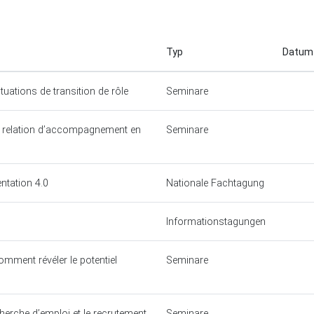
Typ
Datu
tuations de transition de rôle
Seminare
a relation d’accompagnement en
Seminare
entation 4.0
Nationale Fachtagung
Informationstagungen
omment révéler le potentiel
Seminare
herche d’emploi et le recrutement
Seminare