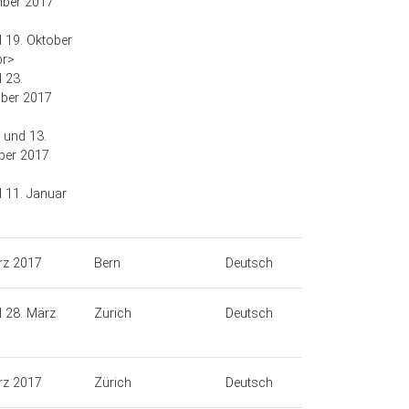
ber 2017
d 19. Oktober
br>
 23.
ber 2017
. und 13.
ber 2017
d 11. Januar
rz 2017
Bern
Deutsch
d 28. März
Zürich
Deutsch
rz 2017
Zürich
Deutsch