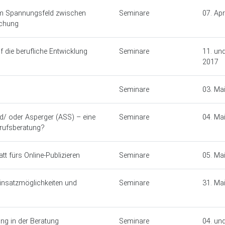
m Spannungsfeld zwischen
Seminare
07. Apr
schung
f die berufliche Entwicklung
Seminare
11. und
2017
Seminare
03. Ma
/ oder Asperger (ASS) – eine
Seminare
04. Ma
erufsberatung?
tt fürs Online-Publizieren
Seminare
05. Ma
nsatzmöglichkeiten und
Seminare
31. Ma
ng in der Beratung
Seminare
04. und