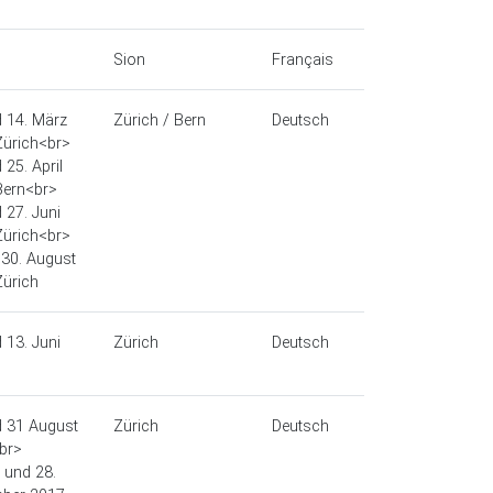
Sion
Français
d 14. März
Zürich / Bern
Deutsch
Zürich<br>
 25. April
Bern<br>
 27. Juni
Zürich<br>
 30. August
Zürich
 13. Juni
Zürich
Deutsch
d 31 August
Zürich
Deutsch
br>
. und 28.