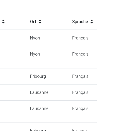
m
Ort
Sprache
Nyon
Français
Nyon
Français
Fribourg
Français
Lausanne
Français
Lausanne
Français
Fribourg
Français