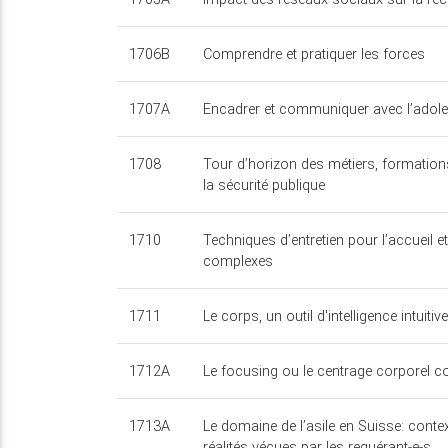
1706B
Comprendre et pratiquer les forces
1707A
Encadrer et communiquer avec l’adole
1708
Tour d’horizon des métiers, formation
la sécurité publique
1710
Techniques d’entretien pour l’accueil et
complexes
1711
Le corps, un outil d'intelligence intuitiv
1712A
Le focusing ou le centrage corporel co
1713A
Le domaine de l’asile en Suisse: contex
réalités vécues par les requérant-e-s