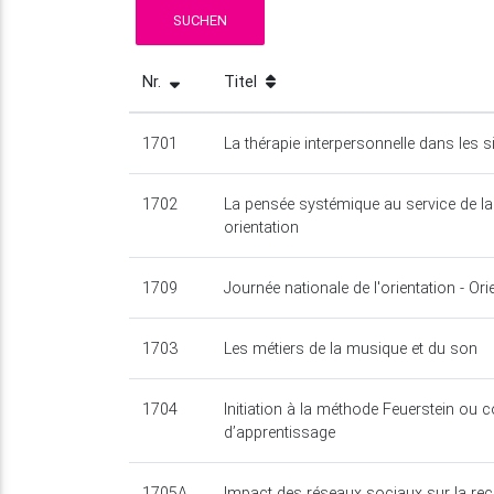
SUCHEN
Nr.
Titel
1701
La thérapie interpersonnelle dans les si
1702
La pensée systémique au service de l
orientation
1709
Journée nationale de l'orientation - Ori
1703
Les métiers de la musique et du son
1704
Initiation à la méthode Feuerstein ou c
d’apprentissage
1705A
Impact des réseaux sociaux sur la rec