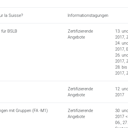
ur la Suisse?
Informationstagungen
g für BSLB
Zertifizierende
13. un
Angebote
2017, 
24. und
2017, 
26. und
2017, 
28. bis
2017, 
Zertifizierende
12. und
Angebote
2017
ungen mit Gruppen (FA -M1)
Zertifizierende
30. un
Angebote
2017 <
06., 27