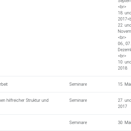
Septem
<br>
18. un
2017<
22. und
Novem
<br>
06., 07
Dezem
<br>
10. un
2018
rbeit
Seminare
15. Mä
n hilfreicher Struktur und
Seminare
27. un
2017
Seminare
30. Mä