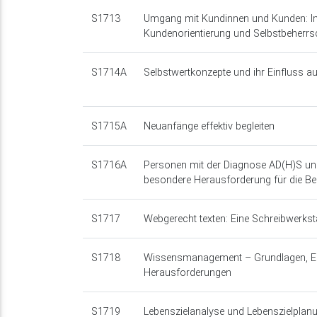
S1713
Umgang mit Kundinnen und Kunden: I
Kundenorientierung und Selbstbeherr
S1714A
Selbstwertkonzepte und ihr Einfluss au
S1715A
Neuanfänge effektiv begleiten
S1716A
Personen mit der Diagnose AD(H)S und
besondere Herausforderung für die B
S1717
Webgerecht texten: Eine Schreibwerksta
S1718
Wissensmanagement – Grundlagen, Ei
Herausforderungen
S1719
Lebenszielanalyse und Lebenszielplanu